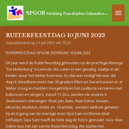
Ga
direct
SPGOB
Stichting Paardrijden Gehandicapten Oost-Brabant
naar
de
hoofdinhoud
RUITERFEESTDAG 10 JUNI 2023
Gepubliceerd op 21 juli 2023 om 15:23
RUITERFEESTDAG SPGOB ZATERDAG 10 JUNI 2023
Dit jaar werd de Ruiterfeestdag gehouden op de prachtige Manege
“De Molenberg” in Leende. We zaten in een gezellig zaaltje in de
kelder, waar het lekker koel was. En dat was nodig! Het was die
dag nl. bloedheet meer dan 30 graden! Ellen en Gerard waren er al
lekker vroeg en hadden meegeholpen het zaaltje te versieren met
ballonnen en slingers. Vanaf 11.30 u. werden de andere 9
deelnemers ontvangen. Roel, Jan, Batu, Alae Ddine, Vivaan,
Miranda, Madelon, Emilie en Charlotte, werden welkom geheten
bij de ingang van de manege door Opa Sam en Rhesie (met
rolfluitje!). Opa Sam heeft de hele dag de foto’s gemaakt. Voor Alae
Ddine was het zijn eerste Ruiterfeestdag. We startte het