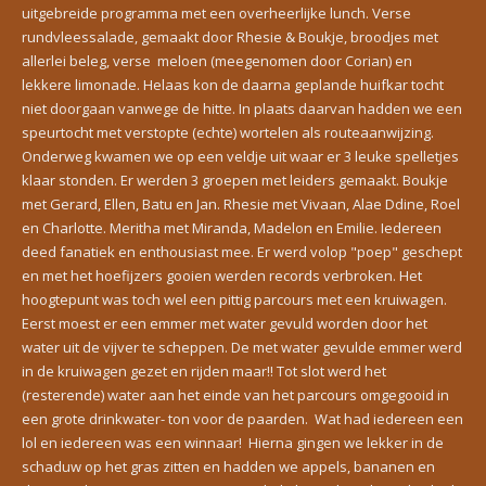
uitgebreide programma met een overheerlijke lunch. Verse
rundvleessalade, gemaakt door Rhesie & Boukje, broodjes met
allerlei beleg, verse meloen (meegenomen door Corian) en
lekkere limonade. Helaas kon de daarna geplande huifkar tocht
niet doorgaan vanwege de hitte. In plaats daarvan hadden we een
speurtocht met verstopte (echte) wortelen als routeaanwijzing.
Onderweg kwamen we op een veldje uit waar er 3 leuke spelletjes
klaar stonden. Er werden 3 groepen met leiders gemaakt. Boukje
met Gerard, Ellen, Batu en Jan. Rhesie met Vivaan, Alae Ddine, Roel
en Charlotte. Meritha met Miranda, Madelon en Emilie. Iedereen
deed fanatiek en enthousiast mee. Er werd volop "poep" geschept
en met het hoefijzers gooien werden records verbroken. Het
hoogtepunt was toch wel een pittig parcours met een kruiwagen.
Eerst moest er een emmer met water gevuld worden door het
water uit de vijver te scheppen. De met water gevulde emmer werd
in de kruiwagen gezet en rijden maar!! Tot slot werd het
(resterende) water aan het einde van het parcours omgegooid in
een grote drinkwater- ton voor de paarden. Wat had iedereen een
lol en iedereen was een winnaar! Hierna gingen we lekker in de
schaduw op het gras zitten en hadden we appels, bananen en