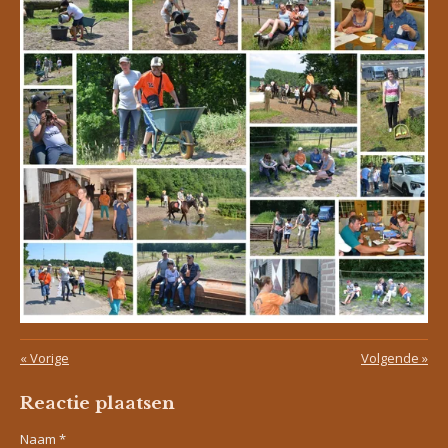
«
Vorige
Volgende
»
Reactie plaatsen
Naam *