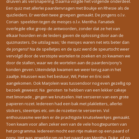
druiven als versnapering. Daarna volgde het volgende onderdeel.
Een quiz met allerlei paardenvragen met Boukje en Rhesie als de
quizleiders. Er werden twee groepen gemaakt. De jongens o.l.v.
Corian speelden tegen de meisjes o.l.v. Meritha. Fanatiek
overlegde elke groep de antwoorden, zonder dat ze het van
elkaar hoorden en de leiders gaven de oplossing door aan de
quizmasters. De uitslag was; ‘de meisjes waren net iets beter dan
de jongens!’ Na de spelletjes en de quiz werd de speurtocht weer
vervolgd door de verstopte wortelen te zoeken en zo kwamen we
door de stallen, waar we de wortelen aan de paarden/pony’s
konden geven. Uiteindelijk kwamen we weer terug aan in het
zaaltje. Intussen was het bestuur, Wil, Peter en Eric ook
aangekomen. Ook Marjolein was tussendoor nog even gezellig op
bezoek geweest. Na genoten te hebben van een lekker cakeje
met limonade , gingen we knutselen. Het versieren van een grote
papieren rozet. Iedereen had een bak met plakletters, allerlei
stickers, steentjes etc. om de rozetten te versieren. Vol
enthousiasme werden er de prachtigste knutselwerkjes gemaakt.
Toen kwam voor allen zeker een van de vele hoogtepunten van
het programma. Iedereen mocht een ritje maken op een paard of
pony. Het was geweldig om op het paard van Meritha, Duke, of op