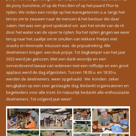
de pony Sunshine, of op de Fries Ben of op het paard Thor te
rijden. We reden een rondje op het manegeterrein o.a. langs het
terras om te zwaaien naar de mensen & het bestuur die daar
zaten. Het was een groot spektakel om aan het einde van de rit
door het water van de vijver te rijden. Na het rijden gingen we weer
terug naar het zaaltje om te smullen van lekkere frietjes met
snacks en limonade. Intussen was de prijsuitreiking. Alle
deelnemers kregen een leuk prijsje. Tot dagkamper van het jaar
2023 werd Jan gekozen. Met een dank woordje en een
oorverdovend lawaai van iedereen met een rolfluitje en een groot
applaus werd de dag afgesloten. Tussen 18.00 u. en 18.30 u.
werden de deelnemers weer opgehaald. We konden zeker
terugkijken op een zeer geslaagde dag. Bedankt organisatoren en
begeleiders voor alle inzet. En natuurlijk bedankt alle enthousiaste
deelnemers. Tot volgend jaar weer!