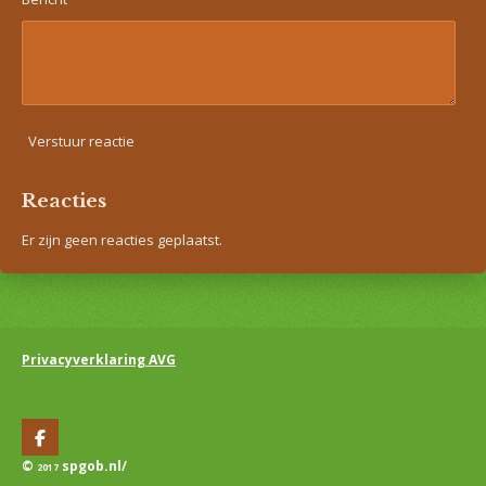
Verstuur reactie
Reacties
Er zijn geen reacties geplaatst.
Privacyverklaring AVG
F
a
©
spgob.nl/
2017
c