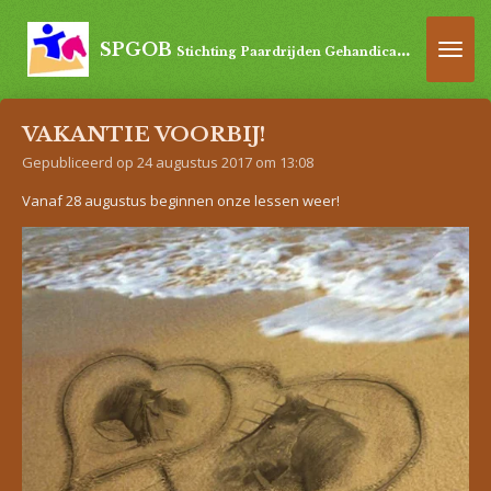
Ga
direct
SPGOB
Stichting Paardrijden Gehandicapten Oost-Brabant
naar
de
hoofdinhoud
VAKANTIE VOORBIJ!
Gepubliceerd op 24 augustus 2017 om 13:08
Vanaf 28 augustus beginnen onze lessen weer!