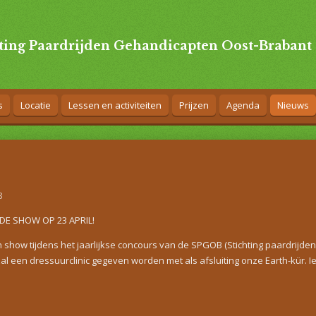
hting Paardrijden Gehandicapten Oost-Brabant
s
Locatie
Lessen en activiteiten
Prijzen
Agenda
Nieuws
8
E SHOW OP 23 APRIL!
 show tijdens het jaarlijkse concours van de SPGOB (Stichting paardrijd
al een dressuurclinic gegeven worden met als afsluiting onze Earth-kür.