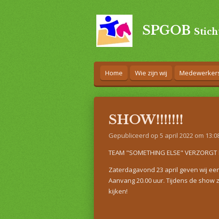
Ga
direct
SPGOB
Stic
naar
de
hoofdinhoud
Home
Wie zijn wij
Medewerker
SHOW!!!!!!!
Gepubliceerd op 5 april 2022 om 13:0
TEAM "SOMETHING ELSE" VERZORGT D
Zaterdagavond 23 april geven wij een
Aanvang 20.00 uur. Tijdens de show z
kijken!